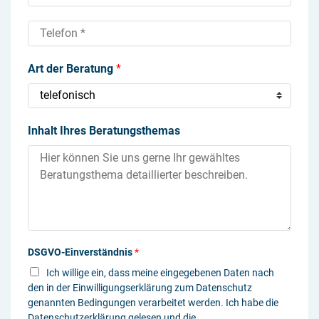
*
-
e
M
r
T
a
*
e
i
l
Art der Beratung
*
l
e
*
f
o
n
Inhalt Ihres Beratungsthemas
*
DSGVO-Einverständnis
*
Ich willige ein, dass meine eingegebenen Daten nach
den in der Einwilligungserklärung zum Datenschutz
genannten Bedingungen verarbeitet werden. Ich habe die
Datenschutzerklärung
gelesen und die