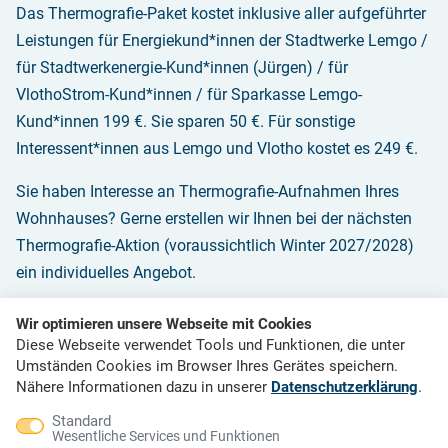
Das Thermografie-Paket kostet inklusive aller aufgeführter
Leistungen für Energiekund*innen der Stadtwerke Lemgo /
für Stadtwerkenergie-Kund*innen (Jürgen) / für
VlothoStrom-Kund*innen / für Sparkasse Lemgo-
Kund*innen 199 €. Sie sparen 50 €. Für sonstige
Interessent*innen aus Lemgo und Vlotho kostet es 249 €.
Sie haben Interesse an Thermografie-Aufnahmen Ihres
Wohnhauses? Gerne erstellen wir Ihnen bei der nächsten
Thermografie-Aktion (voraussichtlich Winter 2027/2028)
ein individuelles Angebot.
So geht’s:
Wir optimieren unsere Webseite mit Cookies
Diese Webseite verwendet Tools und Funktionen, die unter
1. Laden Sie sich die Anmeldung (pdf unten auf der Seite)
Umständen Cookies im Browser Ihres Gerätes speichern.
entsprechend des Kooperationspartners herunter: Füllen
Nähere Informationen dazu in unserer
Datenschutzerklärung
.
Sie diese
bis zum 31.01.2026
aus, Unterschrift nicht
Standard
Wesentliche Services und Funktionen
vergessen und senden sie an uns zurück (per Mail, Fax