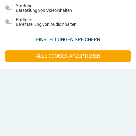
oder Post).
*
Youtube
Darstellung von Videoinhalten
2. Anschließend erhalten Sie von unserem Dienstleister
Podigee
Bereitstellung von Audioinhalten
eine schriftliche Bestätigung zu Ihrem Auftrag. Der
Aufnahmetag wird voraussichtlich im Februar/März 2026
EINSTELLUNGEN SPEICHERN
liegen.
ALLE COOKIES AKZEPTIEREN
3. Ca. eine Woche vorher erhalten Sie den genauen
Fototermin per Mail und Post. Er ist abhängig von den
Witterungsverhältnissen und liegt üblicherweise in den
späten Abend- bis frühen Morgenstunden.
4. Innerhalb von ca. zwei Wochen nach dem
Aufnahmetermin erhalten Sie Ihren persönlichen Infrarot-
Bericht. Im Anschluss erhalten Sie die Rechnung – beides
als pdf papierlos und ökologisch.
5. Nach Berichtzugang haben Sie die Möglichkeit, sich